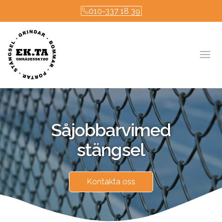
010-337 18 39
Öpp
Så
jobbar
vi
med
stängsel
Kontakta oss